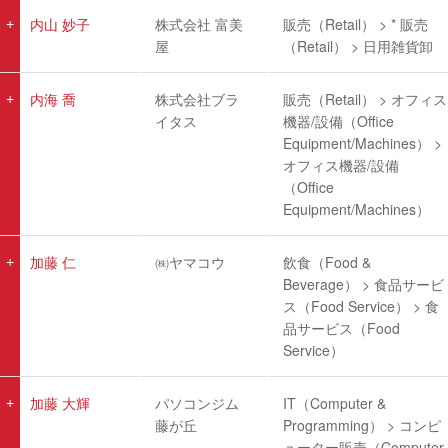
内山 妙子
株式会社 富美
販売（Retail） > * 販売
屋
（Retail） > 日用雑貨卸
内海 喬
株式会社ブラ
販売（Retail） > オフィス
イタス
機器/設備（Office
Equipment/Machines） >
オフィス機器/設備
（Office
Equipment/Machines）
加藤 仁
㈱ヤマコウ
飲食（Food &
Beverage） > 食品サービ
ス（Food Service） > 食
品サービス（Food
Service）
加藤 大輝
パソコンジム
IT（Computer &
藤が丘
Programming） > コンピ
ューター販売（Computer