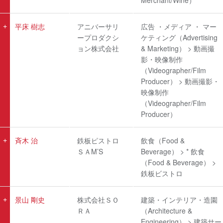
Merchant/Wine）
平床 樹志
アニバーサリ
広告 ・メディア ・ マー
ープロダクシ
ケティング（Advertising
ョン株式会社
& Marketing） > 動画撮
影・映像制作
（Videographer/Film
Producer） > 動画撮影・
映像制作
（Videographer/Film
Producer）
斉木 治
鉄板ピストロ
飲食（Food &
ＳＡM’S
Beverage） > * 飲食
（Food & Beverage） >
鉄板ビストロ
景山 剛史
株式会社ＳＯ
建築・インテリア・造園
ＲＡ
（Architecture &
Engineering） > 建築サー