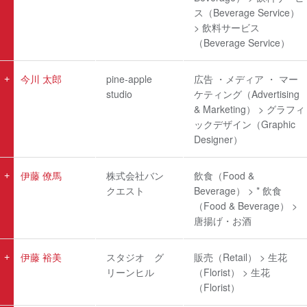
ス（Beverage Service）
> 飲料サービス
（Beverage Service）
今川 太郎
pine-apple
広告 ・メディア ・ マー
studio
ケティング（Advertising
& Marketing） > グラフィ
ックデザイン（Graphic
Designer）
伊藤 僚馬
株式会社バン
飲食（Food &
クエスト
Beverage） > * 飲食
（Food & Beverage） >
唐揚げ・お酒
伊藤 裕美
スタジオ グ
販売（Retail） > 生花
リーンヒル
（Florist） > 生花
（Florist）