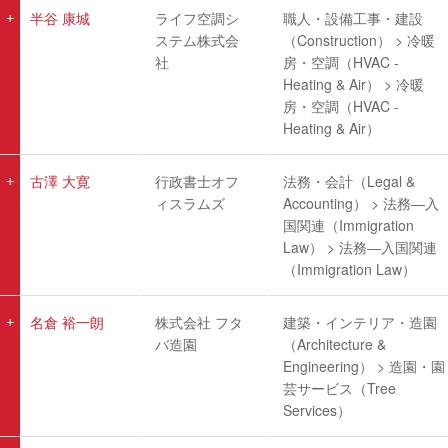
半谷 康城
ライフ空調シ
職人・設備工事・建設
ステム株式会
（Construction） > 冷暖
社
房・空調（HVAC -
Heating & Air） > 冷暖
房・空調（HVAC -
Heating & Air）
古澤 大寛
行政書士オフ
法務・会計（Legal &
ィスラムズ
Accounting） > 法務―入
国関連（Immigration
Law） > 法務―入国関連
（Immigration Law）
名倉 裕一朗
株式会社 フタ
建築・インテリア・造園
バ造園
（Architecture &
Engineering） > 造園・園
芸サービス（Tree
Services）